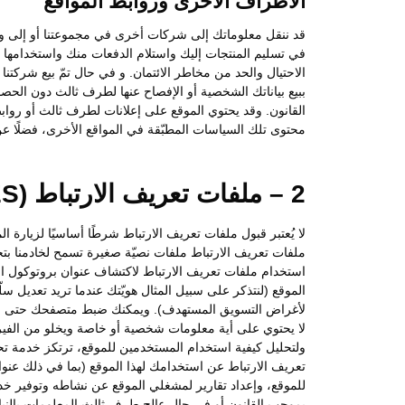
الأطراف الاخرى وروابط المواقع
قد ننقل معلوماتك إلى شركات أخرى في مجموعتنا أو إلى وكلا
في تسليم المنتجات إليك واستلام الدفعات منك واستخدامها 
الاحتيال والحد من مخاطر الائتمان. و في حال تمّ بيع شركت
ببيع بياناتك الشخصية أو الإفصاح عنها لطرف ثالث دون الحص
القانون. وقد يحتوي الموقع على إعلانات لطرف ثالث أو رواب
محتوى تلك السياسات المطبّقة في المواقع الأخرى، فضلًا عن 
2 – ملفات تعريف الارتباط (COOKIES)
لا يُعتبر قبول ملفات تعريف الارتباط شرطًا أساسيًا لزيارة 
ملفات تعريف الارتباط ملفات نصيّة صغيرة تسمح لخادمنا ب
الموقع (لنتذكر على سبيل المثال هويّتك عندما تريد تعديل 
لأغراض التسويق المستهدف). ويمكنك ضبط متصفحك حتى لا يقب
ولتحليل كيفية استخدام المستخدمين للموقع، ترتكز خدمة 
تعريف الارتباط عن استخدامك لهذا الموقع (بما في ذلك عن
للموقع، وإعداد تقارير لمشغلي الموقع عن نشاطه وتوفير خ
بموجب القانون أو في حال عالج طرف ثالث المعلومات بالني