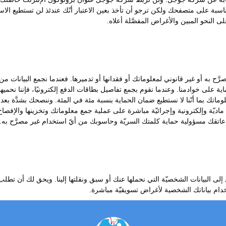
اسبة على متصفحك ولكن ترجو أن تأخذ بعين الاعتبار أنّك عندئذ لن تستطيع الا
النحو المبين والأغراض المفصَّلة أعلاه.
ّح به أو غير قانوني لمعلوماتك أو فقدانها أو تدميرها. فعندما نجمع البيانات
 على خوادمنا. وعندما نقوم بجمع تفاصيل بطاقات الدفع إلكترونيًا، فإننا نحمي
تشفير معلوماتك بما أنّنا لا نستطيع ضمان الحماية بنسبة مئة في المئة. وننصحك بشدَ
ديّة وإلكترونية وإجرائيّة مباشرة على عملية جمع معلوماتك وتخزينها والإفصاح عن
اتقك مسؤولية حماية كلمتك السريّة وحاسوبك من أيّ استخدام غير مصرَّح به.
لبيانات الشخصيّة التي نحملها عنك أو سبق ونقلتها إلينا. ويحق لك أن تطلب منَ
خدام بياناتك الشخصية لأغراض تسويقيّة مباشرة.