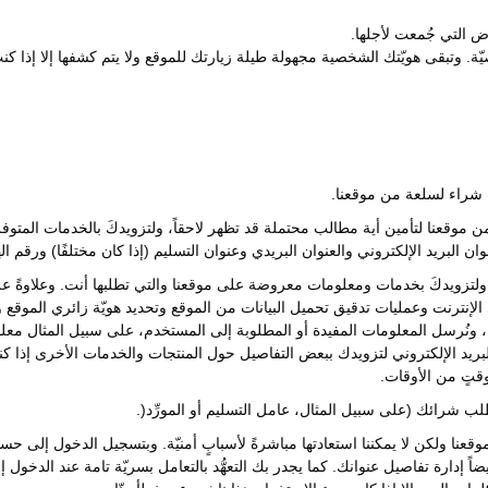
اض التي جُمعت لأجلها.
. وتبقى هويّتك الشخصية مجهولة طيلة زيارتك للموقع ولا يتم كشفها إلا إذا كنتَ 
 شراء لسلعة من موقعنا.
ن موقعنا لتأمين أية مطالب محتملة قد تظهر لاحقاً، ولتزويدكَ بالخدمات المتو
ن البريد الإلكتروني والعنوان البريدي وعنوان التسليم (إذا كان مختلفًا) ورقم 
 ولتزويدكَ بخدمات ومعلومات معروضة على موقعنا والتي تطلبها أنت. وعلاوةً عل
لى الإنترنت وعمليات تدقيق تحميل البيانات من الموقع وتحديد هويّة زائري المو
ية، ونُرسل المعلومات المفيدة أو المطلوبة إلى المستخدم، على سبيل المثال م
ريد الإلكتروني لتزويدك ببعض التفاصيل حول المنتجات والخدمات الأخرى إذا ك
وقتٍ من الأوقات.
شرائك (على سبيل المثال، عامل التسليم أو المورِّد(.
قعنا ولكن لا يمكننا استعادتها مباشرةً لأسبابٍ أمنيّة. وبتسجيل الدخول إلى 
يضاً إدارة تفاصيل عنوانك. كما يجدر بك التعهُّد بالتعامل بسريّة تامة عند الدخول