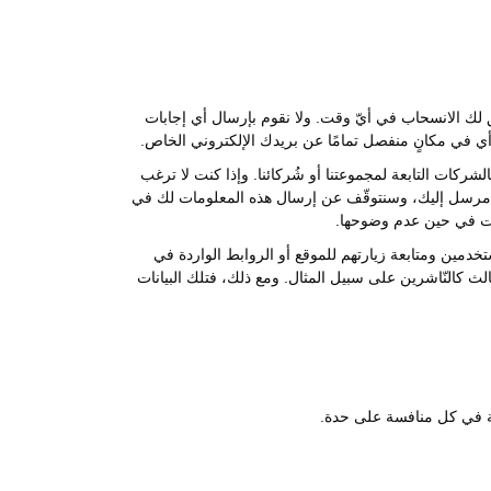
 لك الانسحاب في أيّ وقت. ولا نقوم بإرسال أي إجابات
أي في مكانٍ منفصل تمامًا عن بريدك الإلكتروني الخاص.
الشركات التابعة لمجموعتنا أو شُركائنا. وإذا كنت لا ترغب
ني مرسل إليك، وسنتوقّف عن إرسال هذه المعلومات لك في
مات في حين عدم وضوحها.
خدمين ومتابعة زيارتهم للموقع أو الروابط الواردة في
الث كالنّاشرين على سبيل المثال. ومع ذلك، فتلك البيانات
كة في كل منافسة على حدة.