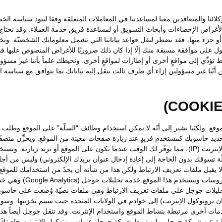
ئنا والمتعاقدين معنا لمساعدتنا في المعاملات المتعلقة وفقا لبنود سياسة الخ
لأغراض الإحصاءات وأبحاث التسويق أو لمساعدة فريق خدمة العملاء. وقد نحتا
نا أو جزء منها، فقد نضطر لنقل قواعد بياناتنا التي تشمل معلوماتك الشخصيّة
ول على موافقة مسبقة منك إلّا إذا كان ذلك ضروريًا للأغراض المنصوص عليها في
ط تؤدِّي إلى مواقعٍ أخرى أو إطارات لمواقعٍ أخرى. ونحيطك علماً بأننا غير م
أنّنا غير مسؤولين إزاء أي طرف ثالث ننقل إليه بياناتك بما يتوافق مع سياسة ا
الموقع. ولكنّنا نشير إلى أنّه لا يمكن استخدام وظائف “السلّة” على الموقع وطل
تحديد حاسوبك كمستخدم فريدٍ عند زيارة صفحات معينة من الموقع. ويخزِّن مت
استخدام ملفات تعريف الارتباط لاكتشاف عنوان بروتوكول الإنترنت (IP)، مما يوفّر لك الوقت عندما تكون ع
سلّة تسوقك بدون الحاجة إلى إعادة إدخال عنوان بريدك الإلكتروني) وليس من أ
ل ملفات تعريف الارتباط ولكن هذا من شأنه أن يحدّ من استخدامك للموقع. ون
لا يحتوي على أية معلومات
تحليلات جوجل على ملفات تعريف الارتباط وهي ملفات نصيّة وُضعت على حاسوب
وان بروتوكول الإنترنت) إلى خوادم في الولايات المتحدة حيث سيتم تخزينها. 
دمات أخرى مرتبطة بنشاط الموقع واستخدام الإنترنت. وقد تنقل جوجل أيضاً ه
ابة عن شركة جوجل. ولن تربط شركة جوجل عنوان بروتوكول الإنترنت خاصتكَ م