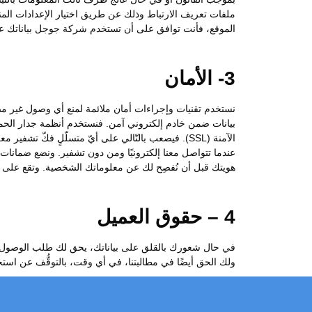
ملفات تعريف الارتباط وذلك عن طريق اختيار الإعدادات المن
الموقع، فأنت توافق على أن تستخدم شركة جوجل بياناتك على 
3- الأمان
نستخدم تقنيات وإجراءات أمان ملائمة لمنع أي وصول غير مصرَ
بيانات ضمن خادم إلكتروني آمن. فنستخدم أنظمة جدار الحماية
الآمنة (SSL). فيصعب بالتّالي على أيّ متسلّلٍ فكّ 
عندما تتواصل معنا إلكترونيًا ومن دون تشفير. ونضع ضمانات ما
هويتك قبل أن نُفصِح لك عن معلوماتك الشخصية. وتقع على ع
4 – حقوق العميل
في حال شعورك بالقلق على بياناتك، يحق لك طلب الوصول إلى ا
ولك الحق أيضًا في مطالبتنا، في أي وقت، بالتوقُّف عن است