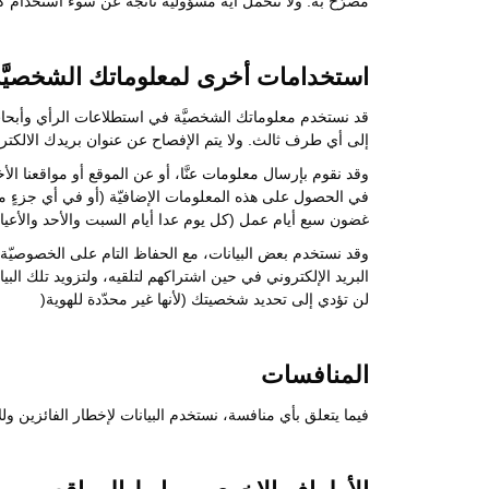
مصرَّح به. ولا نتحمَّل أية مسؤولية ناتجة عن سوء استخدام ك
استخدامات أخرى لمعلوماتك الشخصيَّة
قد نستخدم معلوماتك الشخصيَّة في استطلاعات الرأي وأبحاث 
إلى أي طرف ثالث. ولا يتم الإفصاح عن عنوان بريدك الالكتر
وقد نقوم بإرسال معلومات عنَّا، أو عن الموقع أو مواقعنا الأخ
في الحصول على هذه المعلومات الإضافيّة (أو في أي جزءٍ م
غضون سبع أيام عمل (كل يوم عدا أيام السبت والأحد والأعي
وقد نستخدم بعض البيانات، مع الحفاظ التام على الخصوصيّة 
البريد الإلكتروني في حين اشتراكهم لتلقيه، ولتزويد تلك الب
لن تؤدي إلى تحديد شخصيتك (لأنها غير محدّدة للهوية(
المنافسات
فيما يتعلق بأي منافسة، نستخدم البيانات لإخطار الفائزين