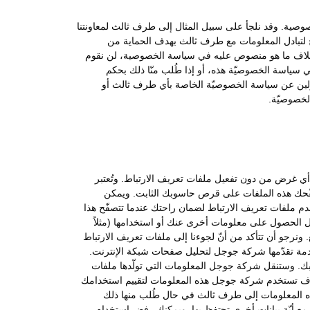
صوصية. وقد نلجأ على سبيل المثال إلى طرف ثالث لمعاونتنا
ج لتبادل المعلومات مع طرف ثالث بهدف الحماية من
. وبخلاف ما هو منصوص عليه في سياسة الخصوصية، لن نقوم
 سياسة الخصوصيّة هذه، أو إذا طُلب منّا ذلك بحكم
سؤولين عن سياسة الخصوصيّة الخاصة بأي طرف ثالث أو
لخصوصيّة.
ب أي غرض من دون تفعيل ملفات تعريف الارتباط. وتُعتبر
صفّحك هذه الملفات على قرص حاسوبك الثابت. ويمكن
لى الموقع أو تريد زيارته. ونستخدم ملفات تعريف الارتباط لضمان راحتك عندما تتصفّح هذا
جل الحصول على معلومات أخرى عنك أو استخدامها (مثلاً
رجو أن تتأكد من أنّ لجوءنا إلى ملفات تعريف الارتباط
 شخصية أو خاصة ويخلو من الفيروسات ويستخدم هذا الموقع خدمة تحليلات جوجل (Google Analytics) وهي خدمة تقدّمها شركة جوجل لتحليل صفحات شبكة الإنترنت.
ك. وستنقل شركة جوجل المعلومات التي تولّدها ملفات
وسوف تستخدم شركة جوجل هذه المعلومات لتقييم استخدامك
ذه المعلومات إلى طرف ثالث في حال طُلب منها ذلك
ع أيّة بيانات أخرى تحتفظ بها. ويمكنك رفض استخدام