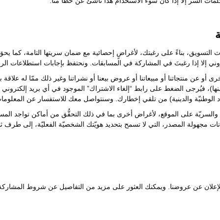
لمات السر إلا إذا كان سوء الاستخدام هذا ناشئ عن خطأ منّا.
التسويق، بناءً على رغبتك، لأغراضٍ إحصائية مع ضمان سريتها التامة، كما يحق
وني إلا إذا رغبتَ في المشاركة في المسابقات. ونحتفظ بإجابات استطلاعات الر
رى أو عن منتجاتنا أو مبيعاتنا أو عروض بيعنا أو نشراتنا وغير ذلك ممّا له علاقة ب
نها)، فيُرجى الضغط على رابط “إلغاء الاشتراك” الموجود في أي بريد إلكترو
اد الوطنيّة والدينية) من تلقي إخطارك. وسنتواصل معك للاستفسار عن المعلو
والسريّة على الموقع، لأغراض أخرى بما في ذلك التحقُّق من أماكن تواجد المست
يانات مجهولة المصدر، التي لا تسمح بتحديد هويّتك الشخصيّة الفعليّة، إلى طرف ث
 وللإعلان عن عروضنا. ويمكنك العثور على مزيد من التفاصيل عن شروط المشار