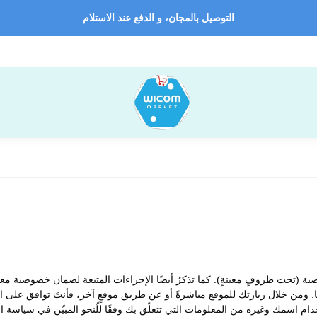
التوصيل بالمجان، و الدفع عند الاستلام
(تحت ظروفٍ معينةٍ). كما تذكرُ أيضًا الإجراءات المتبعة لضمان خصوصية معلومات
ها. ومن خلال زيارتك للموقع مباشرةً أو عن طريق موقعٍ آخر، فأنتَ توافق عل
م استخدام اسمك وغيره من المعلومات التي تتعلّق بك وفقًا للّنحو المبيّن في سياس