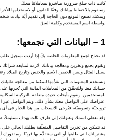
كانت ذات صلةٍ ضرورية مباشرةٍ بمعاملاتنا معكَ.
وسنقوم بالاحتفاظ ببياناتك وفقًا للقانون أو لاستخدامها للأغر
ويمكنك تصفح الموقع دون الحاجة إلى تقديم أيّة بيانات شخصيّة
بواسطة اسم المستخدم وكلمة السرّ.
1 – البيانات التي نجمعها:
قد نحتاج لجمع المعلومات الخاصة بكَ إذا أردت تسجيل طلب
ونقوم بجمع وتخزين ومعالجة بياناتك الازمة لمتابعة شرائك م
سبيل المثال وليس الحصر، الاسم والجنس وتاريخ الميلاد وعنوا
ونستخدم المعلومات التي تقدِّمها لتمكننا من معالجة طلباتك
حسابك معنا وللتحقّقَ من المعاملات المالية التي تُجريها ع
للمستخدمين. ونقوم بأبحاث عديدة متعلقة بالتركيبة السكان
اعتراضك على التواصل معك بشأن ذلك. ويتم التواصل عبر الب
ترويجيّة وتسويقيّة، فيُرجى الانسحاب من هذا الخيار في أي 
وقد نعطي اسمك وعنوانك إلى طرفٍ ثالث بهدف تسليمكَ طلب 
قد نتمكن من تخزين التفاصيل المتعلّقة بطلبك الحالي على مو
مشترياتك التي طلبتها أو التي ستتقدَّم بها قريبًا. وبمقدورك أ